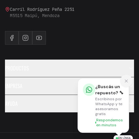
Carril Rodríguez Peña 2251
M5515 Maipú, Mendoza
PRODUCTOS
EMPRESA
¿Buscás un
repuesto? 🔧
Escribinos por
AYUDA
WhatsApp y te
asesoramos
gratis
Respondemos
en minutos
EN LÍNEA