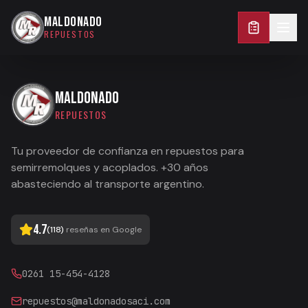
0261 15-454-4128
MALDONADO
REPUESTOS
MALDONADO
REPUESTOS
Tu proveedor de confianza en repuestos para
semirremolques y acoplados. +30 años
abasteciendo al transporte argentino.
4.7
(
118
)
reseñas en Google
0261 15-454-4128
repuestos@maldonadosaci.com