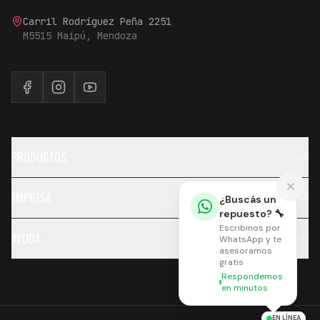
Carril Rodríguez Peña 2251
M5515 Maipú, Mendoza
PRODUCTOS
EMPRESA
¿Buscás un
repuesto? 🔧
Escribinos por
AYUDA
WhatsApp y te
asesoramos
gratis
Respondemos
en minutos
EN LÍNEA