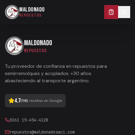
0261 15-454-4128
MALDONADO
REPUESTOS
MALDONADO
REPUESTOS
Tu proveedor de confianza en repuestos para
semirremolques y acoplados. +30 años
abasteciendo al transporte argentino.
4.7
(
118
)
reseñas en Google
0261 15-454-4128
repuestos@maldonadosaci.com