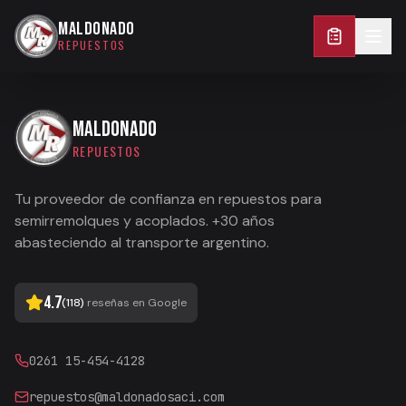
0261 15-454-4128
MALDONADO
REPUESTOS
MALDONADO
REPUESTOS
Tu proveedor de confianza en repuestos para
semirremolques y acoplados. +30 años
abasteciendo al transporte argentino.
4.7
(
118
)
reseñas en Google
0261 15-454-4128
repuestos@maldonadosaci.com