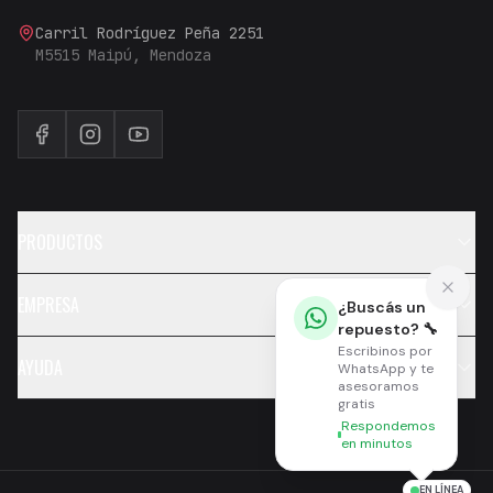
Carril Rodríguez Peña 2251
M5515 Maipú, Mendoza
PRODUCTOS
EMPRESA
¿Buscás un
repuesto? 🔧
Escribinos por
AYUDA
WhatsApp y te
asesoramos
gratis
Respondemos
en minutos
EN LÍNEA