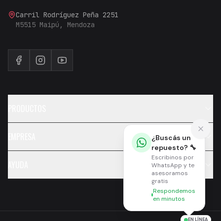
Carril Rodríguez Peña 2251
M5515 Maipú, Mendoza
PRODUCTOS
EMPRESA
¿Buscás un
repuesto? 🔧
Escribinos por
AYUDA
WhatsApp y te
asesoramos
gratis
Respondemos
en minutos
EN LÍNEA