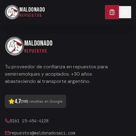
0261 15-454-4128
MALDONADO
REPUESTOS
MALDONADO
REPUESTOS
Tu proveedor de confianza en repuestos para
semirremolques y acoplados. +30 años
abasteciendo al transporte argentino.
4.7
(
118
)
reseñas en Google
0261 15-454-4128
repuestos@maldonadosaci.com