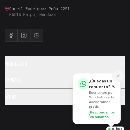
Carril Rodríguez Peña 2251
M5515 Maipú, Mendoza
PRODUCTOS
EMPRESA
¿Buscás un
repuesto? 🔧
Escribinos por
AYUDA
WhatsApp y te
asesoramos
gratis
Respondemos
en minutos
EN LÍNEA