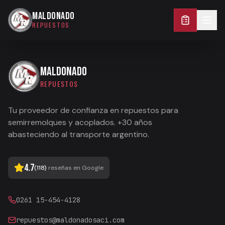
0261 15-454-4128
MALDONADO
REPUESTOS
MALDONADO
REPUESTOS
Tu proveedor de confianza en repuestos para
semirremolques y acoplados. +30 años
abasteciendo al transporte argentino.
4.7
(
118
)
reseñas en Google
0261 15-454-4128
repuestos@maldonadosaci.com