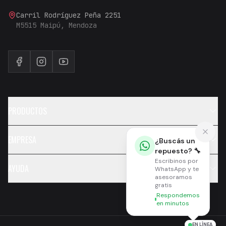
Carril Rodríguez Peña 2251
M5515 Maipú, Mendoza
PRODUCTOS
EMPRESA
¿Buscás un
repuesto? 🔧
Escribinos por
AYUDA
WhatsApp y te
asesoramos
gratis
Respondemos
en minutos
EN LÍNEA