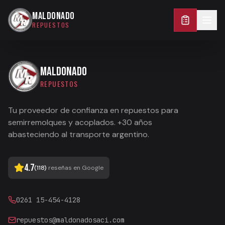
0261 15-454-4128
MALDONADO
REPUESTOS
MALDONADO
REPUESTOS
Tu proveedor de confianza en repuestos para
semirremolques y acoplados. +30 años
abasteciendo al transporte argentino.
4.7
(
118
)
reseñas en Google
0261 15-454-4128
repuestos@maldonadosaci.com