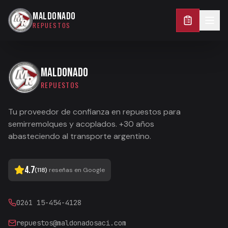
0261 15-454-4128
MALDONADO
REPUESTOS
MALDONADO
REPUESTOS
Tu proveedor de confianza en repuestos para
semirremolques y acoplados. +30 años
abasteciendo al transporte argentino.
4.7
(
118
)
reseñas en Google
0261 15-454-4128
repuestos@maldonadosaci.com