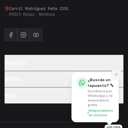
Carril Rodríguez Peña 2251
M5515 Maipú, Mendoza
PRODUCTOS
EMPRESA
¿Buscás un
repuesto? 🔧
Escribinos por
AYUDA
WhatsApp y te
asesoramos
gratis
Respondemos
en minutos
EN LÍNEA